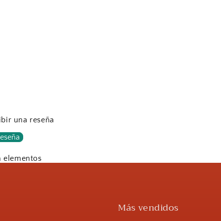
ibir una reseña
reseña
n elementos
Más vendidos