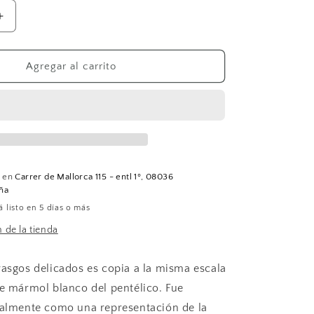
Aumentar
cantidad
para
Cabeza
Agregar al carrito
de
Apolo
(Tamaño
grande)
e en
Carrer de Mallorca 115 - entl 1º, 08036
ña
 listo en 5 días o más
 de la tienda
rasgos delicados es copia a la misma escala
de mármol blanco del pentélico. Fue
ialmente como una representación de la