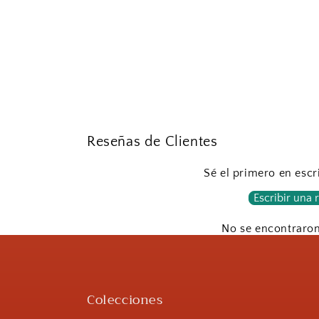
Abrir
elemento
multimedia
4
en
una
ventana
modal
Reseñas de Clientes
Sé el primero en escr
Escribir una 
No se encontraro
Colecciones