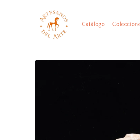
Ir
directamente
al contenido
Catálogo
Coleccion
Ir
directamente
a la
información
del producto