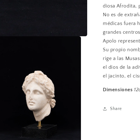
diosa Afrodita,
No es de extrañ
médicas fuera h
grandes centros
Apolo represent
Su propio nombr
rige a las Musas
el dios de la ad
el jacinto, el cis
Dimensiones
12
Share