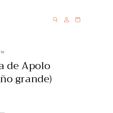
Iniciar
Carrito
sesión
rte
a de Apolo
ño grande)