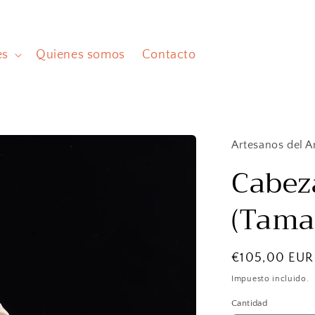
es
Quienes somos
Contacto
Artesanos del A
Cabez
(Tama
Precio
€105,00 EUR
habitual
Impuesto incluido.
Cantidad