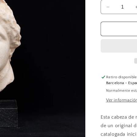
Reducir
cantidad
para
Cabeza
de
Apolo
(Tamaño
grande)
Retiro disponibl
Barcelona - Espa
Normalmente está
Ver información
Esta cabeza de 
de un original 
catalogada inic