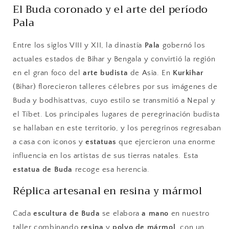
El Buda coronado y el arte del período
Pala
Entre los siglos VIII y XII, la dinastía
Pala
gobernó los
actuales estados de Bihar y Bengala y convirtió la región
en el gran foco del
arte budista
de Asia. En
Kurkihar
(Bihar) florecieron talleres célebres por sus imágenes de
Buda y bodhisattvas, cuyo estilo se transmitió a Nepal y
el Tíbet. Los principales lugares de peregrinación budista
se hallaban en este territorio, y los peregrinos regresaban
a casa con iconos y
estatuas
que ejercieron una enorme
influencia en los artistas de sus tierras natales. Esta
estatua de Buda
recoge esa herencia.
Réplica artesanal en resina y mármol
Cada
escultura de Buda
se elabora
a mano
en nuestro
taller combinando
resina
y
polvo de mármol
, con un