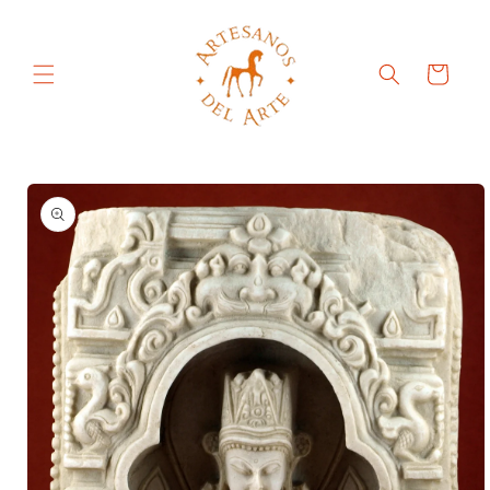
Ir
directamente
al contenido
Carrito
Ir
directamente
a la
información
del producto