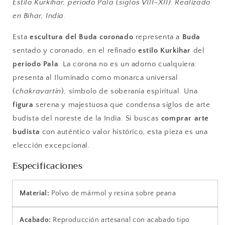
Estilo Kurkihar, período Pala (siglos VIII–XII). Realizado
Período
Período
en Bihar, India.
Pala
Pala
Esta
escultura del Buda coronado
representa a
Buda
sentado y coronado, en el refinado
estilo Kurkihar
del
período Pala
. La corona no es un adorno cualquiera:
presenta al Iluminado como monarca universal
(
chakravartin
), símbolo de soberanía espiritual. Una
figura
serena y majestuosa que condensa siglos de arte
budista del noreste de la India. Si buscas
comprar arte
budista
con auténtico valor histórico, esta pieza es una
elección excepcional.
Especificaciones
Material:
Polvo de mármol y resina sobre peana
Acabado:
Reproducción artesanal con acabado tipo