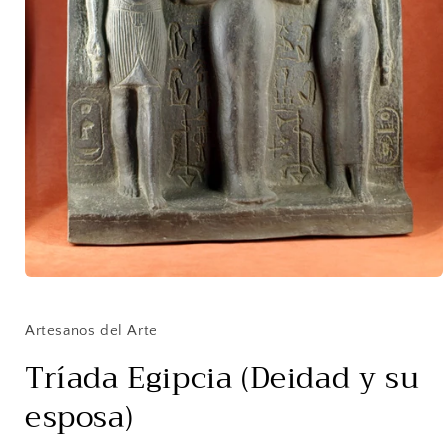
Abrir
elemento
multimedia
1
Artesanos del Arte
en
una
Tríada Egipcia (Deidad y su
ventana
modal
esposa)