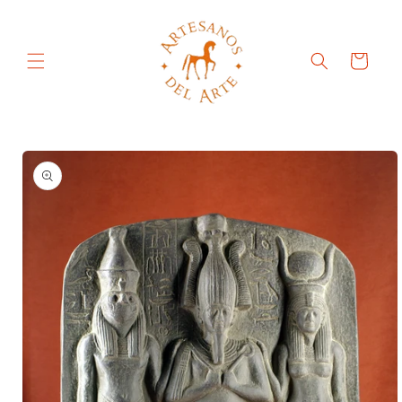
Ir
directamente
al contenido
Carrito
Ir
directamente
a la
información
del producto