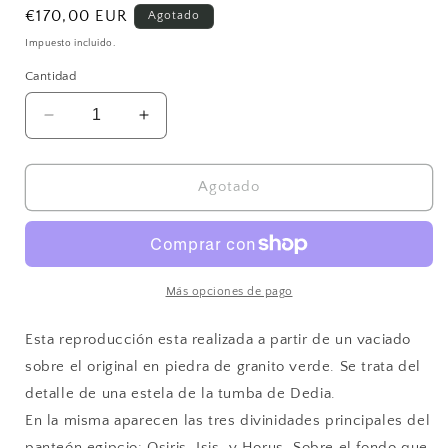
Precio
€170,00 EUR
Agotado
habitual
Impuesto incluido.
Cantidad
Reducir
Aumentar
cantidad
cantidad
para
para
Tríada
Tríada
Agotado
Egipcia
Egipcia
(Deidad
(Deidad
y
y
su
su
esposa)
esposa)
Más opciones de pago
Esta reproducción esta realizada a partir de un vaciado
sobre el original en piedra de granito verde. Se trata del
detalle de una estela de la tumba de Dedia.
En la misma aparecen las tres divinidades principales del
panteón egipcio: Osiris, Isis, y Horus. Sobre el fondo que