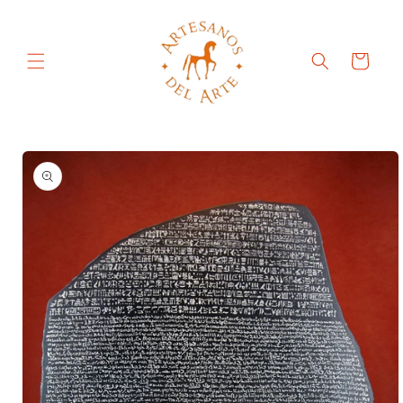
Ir
directamente
al contenido
Carrito
Ir
directamente
a la
información
del producto