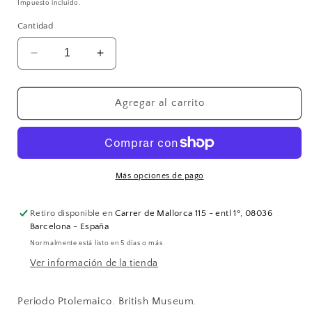
habitual
Impuesto incluido.
Cantidad
Reducir
Aumentar
cantidad
cantidad
para
para
Piedra
Piedra
Agregar al carrito
de
de
Rosetta
Rosetta
Más opciones de pago
Retiro disponible en
Carrer de Mallorca 115 - entl 1º, 08036
Barcelona - España
Normalmente está listo en 5 días o más
Ver información de la tienda
Periodo Ptolemaico. British Museum.