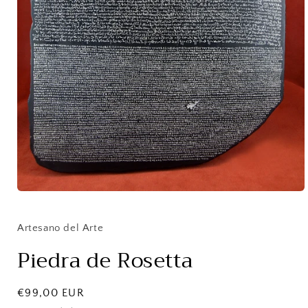
Abrir
elemento
multimedia
1
Artesano del Arte
en
una
Piedra de Rosetta
ventana
modal
Precio
€99,00 EUR