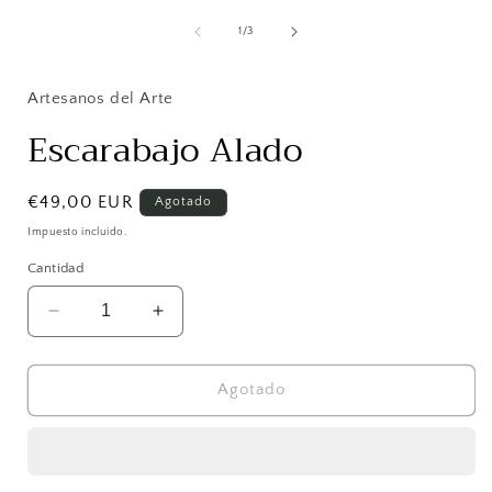
elemento
multimedia
de
1
/
3
1
en
una
ventana
Artesanos del Arte
modal
Escarabajo Alado
Precio
€49,00 EUR
Agotado
habitual
Impuesto incluido.
Cantidad
Reducir
Aumentar
cantidad
cantidad
para
para
Escarabajo
Escarabajo
Agotado
Alado
Alado